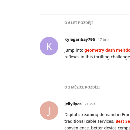
O
6 LET
POZDĚJI
kylegaribay796
17 bře
K
Jump into
geometry dash meltd
reflexes in this thrilling challenge
O
2 MĚSÍCE
POZDĚJI
jellyilyas
21 kvě
J
Digital streaming demand in Fran
traditional cable services.
Best Se
convenience, better device compat