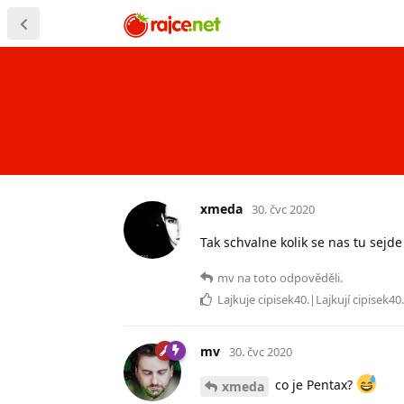
xmeda
30. čvc 2020
Tak schvalne kolik se nas tu sejd
mv
na toto odpověděli.
Lajkuje
cipisek40
.|Lajkují
cipisek40
.
mv
30. čvc 2020
co je Pentax?
xmeda