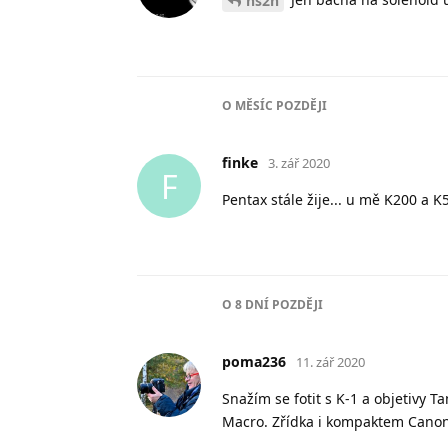
hs2h
O
MĚSÍC
POZDĚJI
finke
3. zář 2020
F
Pentax stále žije... u mě K200 a K
O
8 DNÍ
POZDĚJI
poma236
11. zář 2020
Snažím se fotit s K-1 a objetivy T
Macro. Zřídka i kompaktem Canon