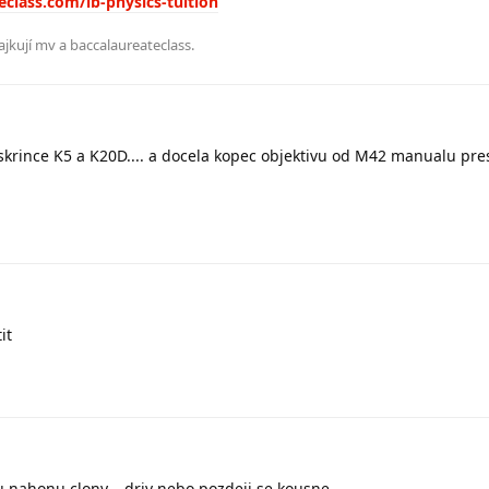
class.com/ib-physics-tuition
ajkují
mv
a
baccalaureateclass
.
 skrince K5 a K20D.... a docela kopec objektivu od M42 manualu pre
it
 nahonu clony... driv nebo pozdeji se kousne