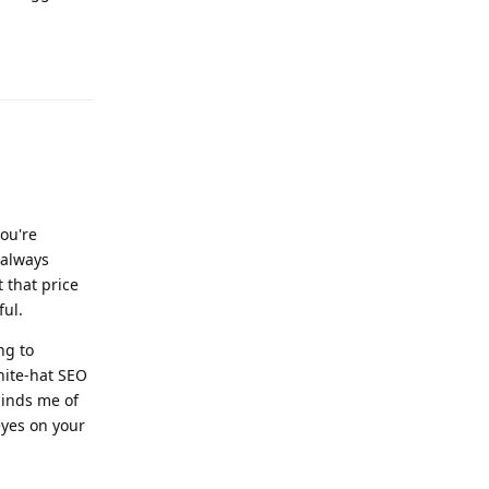
Odpovědět
ou're
 always
t that price
ful.
ng to
hite-hat SEO
minds me of
eyes on your