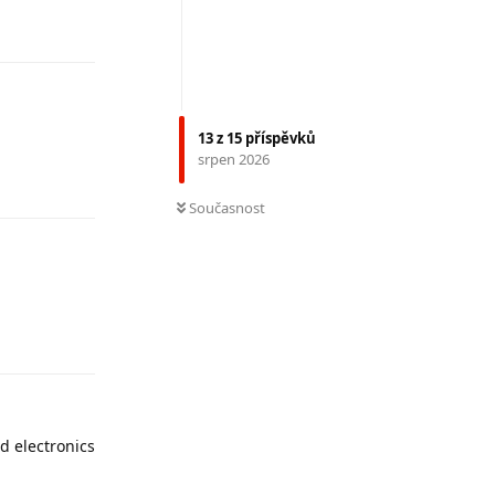
Odpovědět
13
z
15
příspěvků
srpen 2026
Odpovědět
Současnost
Odpovědět
d electronics