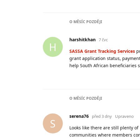
O
MĚSÍC
POZDĚJI
harshitkhan
7 čvc
H
SASSA Grant Tracking Services
pr
grant application status, payment
help South African beneficiaries
O
MĚSÍC
POZDĚJI
serena76
před 3 dny
Upraveno
S
Looks like there are still plenty o
communities where members contin