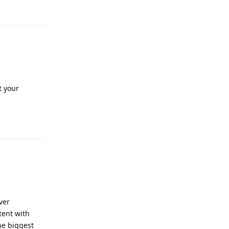
Odpovědět
t your
Odpovědět
ver
tent with
he biggest