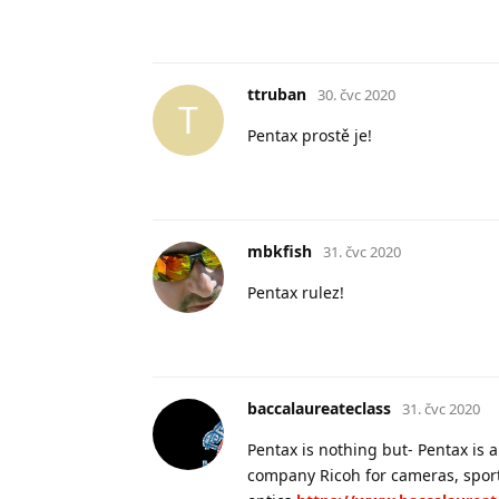
ttruban
30. čvc 2020
T
Pentax prostě je!
mbkfish
31. čvc 2020
Pentax rulez!
baccalaureateclass
31. čvc 2020
Pentax is nothing but- Pentax is
company Ricoh for cameras, sport 