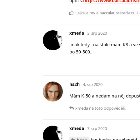
optics.
https://www.baccalaureate
Lajkuje
mv
a
baccalaureateclass
.|L
xmeda
3. srp 2020
Jinak tedy.. na stole mam K3 a ve
po 50-500..
hs2h
4. srp 2020
Mám K-50 a nedám na něj dopust
xmeda
na toto odpověděli.
xmeda
7. srp 2020
Jen bacha na solenoid u