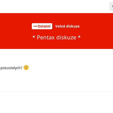
Ostatní
Volná diskuze
* Pentax diskuze *
e pozustalych?