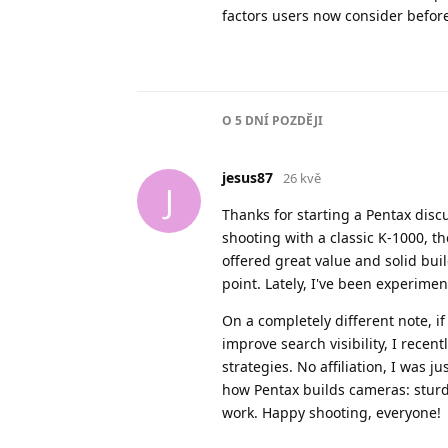
factors users now consider befor
O
5 DNÍ
POZDĚJI
jesus87
26 kvě
J
Thanks for starting a Pentax disc
shooting with a classic K-1000, t
offered great value and solid buil
point. Lately, I've been experimen
On a completely different note, i
improve search visibility, I recen
strategies. No affiliation, I was
how Pentax builds cameras: sturdy
work. Happy shooting, everyone!