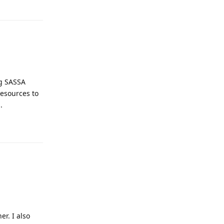
Odpovědět
ng SASSA
resources to
.
Odpovědět
r. I also