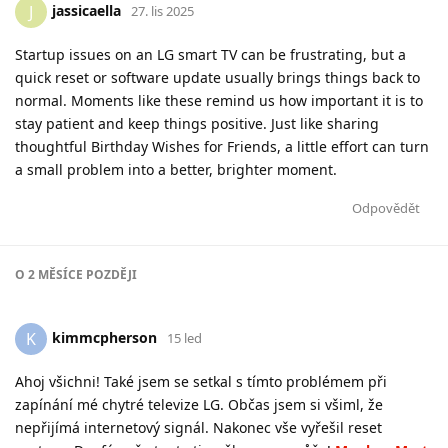
jassicaella
J
27. lis 2025
Startup issues on an LG smart TV can be frustrating, but a
quick reset or software update usually brings things back to
normal. Moments like these remind us how important it is to
stay patient and keep things positive. Just like sharing
thoughtful Birthday Wishes for Friends, a little effort can turn
a small problem into a better, brighter moment.
Odpovědět
O
2 MĚSÍCE
POZDĚJI
kimmcpherson
K
15 led
Ahoj všichni! Také jsem se setkal s tímto problémem při
zapínání mé chytré televize LG. Občas jsem si všiml, že
nepřijímá internetový signál. Nakonec vše vyřešil reset