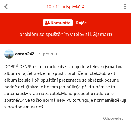
10
z
11
příspěvků
Komunita
Rajče
problém se spuštěním v televizi LG(smart)
anton242
25. pro 2020
DOBRÝ DEN!Prosím o radu když si najedu v televizi (smart)na
album v rajčeti,nelze mi spustit prohlížení fotek.Zobrazit
album lze,ale i při spuštění prezentace se obrázek posune
hodně dolu(takže je ho tam jen půlka)a při druhém se to
automaticky vrátí na začátek.Mohu požádat o radu,co je
špatně?Dříve to šlo normálně!V PC to funguje normálně!děkuji
s pozdravem Bartoš
Odpovědět