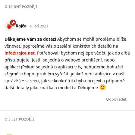
O
10 DNÍ
POZDĚJI
Rajče
4. led 2021
Děkujeme Vám za dotaz!
Abychom se mohli problému blíže
věnovat, poprosíme Vás o zaslání konkrétních detailů na
info@rajce.net
. Potřebovali bychom nejlépe vědět, jak do alba
přistupujete. Jestli se jedná o webové prohlížení, nebo
aplikaci (Pokud se jedná o aplikaci v tv, nebudeme bohužel
zřejmě schopni problém vyřešit, jelikož není aplikace v naší
správě.) + screen, jak se konkrétní chyba projeví a případně
další detaily jako značka a model tv. Děkujeme
Odpovědět
O
5 LET
POZDĚJI