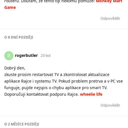
routeru. Doufám, že tento tip někomu pomůže!
Monkey Mart
Game
Odpovědět
O
8 DNÍ
POZDĚJI
rogerbutler
R
23 led
Dobrý den,
zkuste prosim restartovat TV a zkontrolovat aktualizace
aplikace Rajce i systemu TV. Pokud problem pretrva a v PC vse
funguje, pujde nejspis o chybu aplikace pro smart TV.
Doporučuji kontaktovat podporu Rajce.
wheelie life
Odpovědět
O
2 MĚSÍCE
POZDĚJI