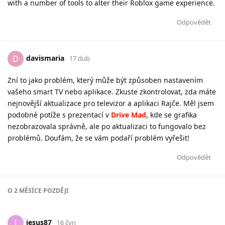
with a number of tools to alter their Roblox game experience.
Odpovědět
davismaria
D
17 dub
Zní to jako problém, který může být způsoben nastavením
vašeho smart TV nebo aplikace. Zkuste zkontrolovat, zda máte
nejnovější aktualizace pro televizor a aplikaci Rajče. Měl jsem
podobné potíže s prezentací v
Drive Mad
, kde se grafika
nezobrazovala správně, ale po aktualizaci to fungovalo bez
problémů. Doufám, že se vám podaří problém vyřešit!
Odpovědět
O
2 MĚSÍCE
POZDĚJI
jesus87
J
16 čvn