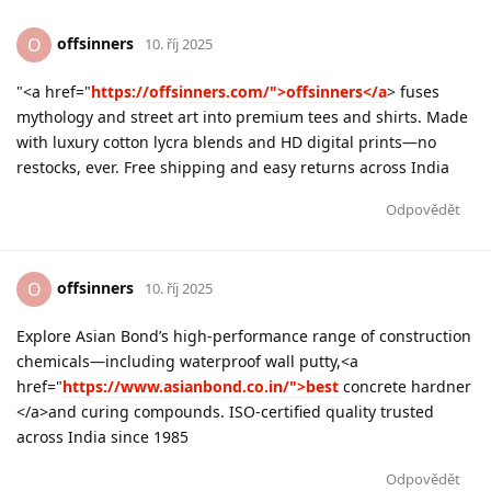
offsinners
O
10. říj 2025
"<a href="
https://offsinners.com/">offsinners</a
> fuses
mythology and street art into premium tees and shirts. Made
with luxury cotton lycra blends and HD digital prints—no
restocks, ever. Free shipping and easy returns across India
Odpovědět
offsinners
O
10. říj 2025
Explore Asian Bond’s high-performance range of construction
chemicals—including waterproof wall putty,<a
href="
https://www.asianbond.co.in/">best
concrete hardner
</a>and curing compounds. ISO-certified quality trusted
across India since 1985
Odpovědět