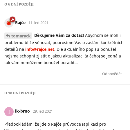
O
6 DNÍ
POZDĚJI
Rajče
11. led 2021
Děkujeme Vám za dotaz!
Abychom se mohli
tomarack
problému blíže věnovat, poprosíme Vás o zaslání konkrétních
detailů na
info@rajce.net
. Dle aktuálního popisu bohužel
nejsme schopni zjistit o jakou aktualizaci (a čeho) se jedná a
tak vám nemůžeme bohužel poradit…
Odpovědět
O
18 DNÍ
POZDĚJI
ik-brno
I
29. led 2021
Předpokládám, že jde o Rajče průvodce (aplikaci pro