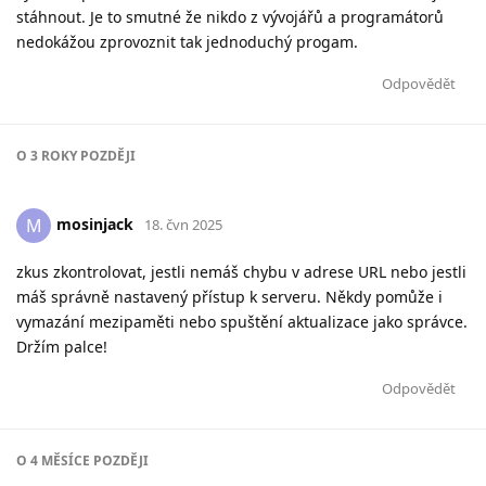
stáhnout. Je to smutné že nikdo z vývojářů a programátorů
nedokážou zprovoznit tak jednoduchý progam.
Odpovědět
O
3 ROKY
POZDĚJI
mosinjack
M
18. čvn 2025
zkus zkontrolovat, jestli nemáš chybu v adrese URL nebo jestli
máš správně nastavený přístup k serveru. Někdy pomůže i
vymazání mezipaměti nebo spuštění aktualizace jako správce.
Držím palce!
Odpovědět
O
4 MĚSÍCE
POZDĚJI