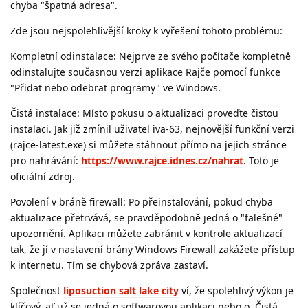
chyba "špatná adresa".
Zde jsou nejspolehlivější kroky k vyřešení tohoto problému:
Kompletní odinstalace: Nejprve ze svého počítače kompletně
odinstalujte současnou verzi aplikace Rajče pomocí funkce
"Přidat nebo odebrat programy" ve Windows.
Čistá instalace: Místo pokusu o aktualizaci proveďte čistou
instalaci. Jak již zmínil uživatel iva-63, nejnovější funkční verzi
(rajce-latest.exe) si můžete stáhnout přímo na jejich stránce
pro nahrávání:
https://www.rajce.idnes.cz/nahrat
. Toto je
oficiální zdroj.
Povolení v bráně firewall: Po přeinstalování, pokud chyba
aktualizace přetrvává, se pravděpodobně jedná o "falešné"
upozornění. Aplikaci můžete zabránit v kontrole aktualizací
tak, že jí v nastavení brány Windows Firewall zakážete přístup
k internetu. Tím se chybová zpráva zastaví.
Společnost
liposuction salt lake city
ví, že spolehlivý výkon je
klíčový, ať už se jedná o softwarovou aplikaci nebo o. Čistá