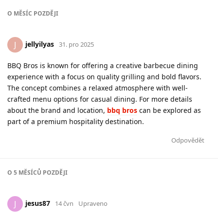
O
MĚSÍC
POZDĚJI
jellyilyas
J
31. pro 2025
BBQ Bros is known for offering a creative barbecue dining
experience with a focus on quality grilling and bold flavors.
The concept combines a relaxed atmosphere with well-
crafted menu options for casual dining. For more details
about the brand and location,
bbq bros
can be explored as
part of a premium hospitality destination.
Odpovědět
O
5 MĚSÍCŮ
POZDĚJI
jesus87
J
14 čvn
Upraveno