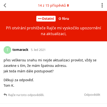
14
z
15
příspěvků
Ostatní
O fóru
Při otvírání prohlížeče Rajče mi vyskočilo upozornění
na aktualizaci,
tomarack
T
5. led 2021
přes veškerou snahu mi nejde aktualizaci provést, vždy se
zasekne s tím, že mám špatnou adresu.
Jak teda mám dále postupovat?
Děkuji za odpověď.
Tom K.
Odpovědět
Rajče
na toto odpověděli.