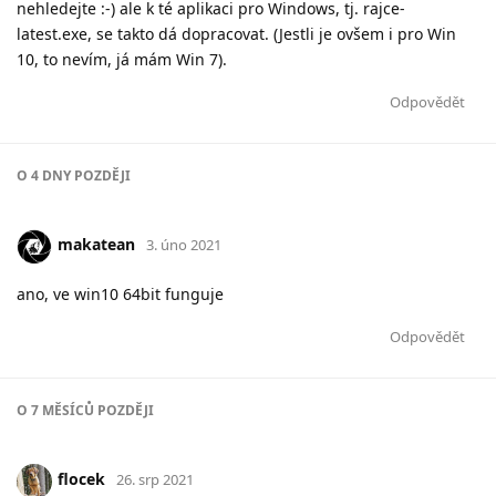
nehledejte :-) ale k té aplikaci pro Windows, tj. rajce-
latest.exe, se takto dá dopracovat. (Jestli je ovšem i pro Win
10, to nevím, já mám Win 7).
Odpovědět
O
4 DNY
POZDĚJI
makatean
3. úno 2021
ano, ve win10 64bit funguje
Odpovědět
O
7 MĚSÍCŮ
POZDĚJI
flocek
26. srp 2021