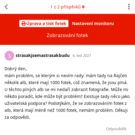
1
z
2
příspěvků
Úprava a tisk fotek
Nastavení monitoru
Zobrazování fotek
strasakjsemastrasakbudu
S
6. led 2021
Dobrý den,
mám problém, se kterým si nevím rady: mám tady na Rajčeti
několik alb, které mají 1000 fotek, což znamená, že jsou plná.
U těchto plných alb se mi nedaří zobrazit fotografie. Může mi
někdo poradit, kde může být problém? Existuje tady něco jako
uživatelská podpora? Podotýkám, že se zobrazováním fotek z
alb, která mají méně než 1000 fotek, nemám problém. Děkuji
za odpovědi.
Odpovědět