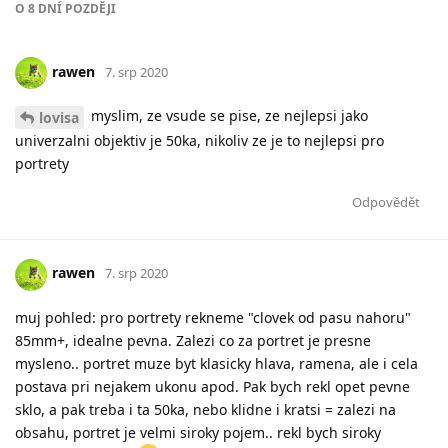
O
8 DNÍ
POZDĚJI
rawen
7. srp 2020
myslim, ze vsude se pise, ze nejlepsi jako
lovisa
univerzalni objektiv je 50ka, nikoliv ze je to nejlepsi pro
portrety
Odpovědět
rawen
7. srp 2020
muj pohled: pro portrety rekneme "clovek od pasu nahoru"
85mm+, idealne pevna. Zalezi co za portret je presne
mysleno.. portret muze byt klasicky hlava, ramena, ale i cela
postava pri nejakem ukonu apod. Pak bych rekl opet pevne
sklo, a pak treba i ta 50ka, nebo klidne i kratsi = zalezi na
obsahu, portret je velmi siroky pojem.. rekl bych siroky