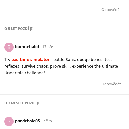
Odpovědět
O
5 LET
POZDĚJI
bumnehabit
B
17 bře
Try
bad time simulator
- battle Sans, dodge bones, test
reflexes, survive chaos, prove skill, experience the ultimate
Undertale challenge!
Odpovědět
O
3 MĚSÍCE
POZDĚJI
pandrhola05
P
2 čvn