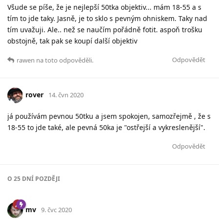
Všude se píše, že je nejlepší 50tka objektiv... mám 18-55 a s
tím to jde taky. Jasně, je to sklo s pevným ohniskem. Taky nad
tím uvažuji. Ale.. než se naučím pořádně fotit. aspoň trošku
obstojně, tak pak se koupí další objektiv
Odpovědět
rawen
na toto odpověděli.
rover
14. čvn 2020
já používám pevnou 50tku a jsem spokojen, samozřejmě , že s
18-55 to jde také, ale pevná 50ka je "ostřejší a vykreslenější".
Odpovědět
O
25 DNÍ
POZDĚJI
mv
9. čvc 2020