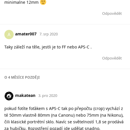
minimalne 12mm
Odpovědět
amater007
A
7. srp 2020
Taky záleží na těle, jestli je to FF nebo APS-C .
Odpovědět
O
4 MĚSÍCE
POZDĚJI
makatean
3. pro 2020
pokud fotíte foťákem s APS-C tak po přepočtu (crop) vychází z
té 50mm vlastně 80mm (na Canonu) nebo 75mm (na Nikonu),
čili klasické portrétní sklo. Navíc se světelností 1,8 se prodává
za hubičku. Rozostření pozadí jde udělat snadno.