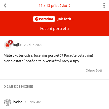
11
z
13
příspěvků
Poradna
Jak fotit…
Focení portrétu
Rajče
20. dub 2020
Máte zkušenosti s focením portrétů? Poraďte ostatním!
Nebo ostatní požádejte o konkrétní rady a tipy…
Odpovědět
O
2 MĚSÍCE
POZDĚJI
lovisa
13. čvn 2020