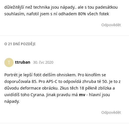
důležitější než technika jsou nápady.. ale s tou padesátkou
souhlasím, nafotil jsem s ní odhadem 80% všech fotek
Odpovědět
O
21 DNÍ
POZDĚJI
ttruban
T
30. čvc 2020
Portrét je lepší fotit delším ohniskem. Pro kinofilm se
doporučovala 85. Pro APS-C to odpovídá zhruba té 50. Je to z
důvodu deformace obrázku. Zkus těch 18 pěkně zblízka a
uvidídíš toho Cyrana. Jinak pravdu má
mv
- hlavní jsou
nápady.
Odpovědět