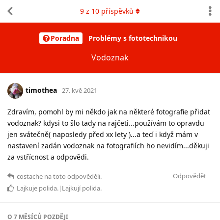
9
z
10
příspěvků
Poradna
Problémy s fototechnikou
Vodoznak
timothea
27. kvě 2021
Zdravím, pomohl by mi někdo jak na některé fotografie přidat
vodoznak? kdysi to šlo tady na rajčeti...používám to opravdu
jen svátečně( naposledy před xx lety )...a teď i když mám v
nastavení zadán vodoznak na fotografiích ho nevidím...děkuji
za vstřícnost a odpovědi.
Odpovědět
costache
na toto odpověděli.
Lajkuje
polida
.|Lajkují
polida
.
O
7 MĚSÍCŮ
POZDĚJI