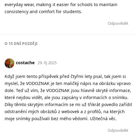
everyday wear, making it easier for schools to maintain
consistency and comfort for students.
Odpovědět
O
15 DNÍ
POZDĚJI
costache
29. říj 2025
Když jsem tento příspěvek před čtyřmi lety psal, tak jsem si
myslel, že VODOZNAK je ten maličký nápis na obrázku vpravo
dole. Teď už vím, že VODOZNAK jsou hlavně skryté informace,
které nejdou vidět, ale jsou zapsány v informacích o snímku.
Díky těmto skrytým informacím se mi už třikrát povedlo zařídit
odstranění mých obrázků z webovek a z profilů, na kterých
moje snímky používali bez mého vědomí. Užitečná věc.
Odpovědět