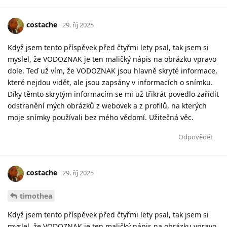
costache
29. říj 2025
Když jsem tento příspěvek před čtyřmi lety psal, tak jsem si
myslel, že VODOZNAK je ten maličký nápis na obrázku vpravo
dole. Teď už vím, že VODOZNAK jsou hlavně skryté informace,
které nejdou vidět, ale jsou zapsány v informacích o snímku.
Díky těmto skrytým informacím se mi už třikrát povedlo zařídit
odstranění mých obrázků z webovek a z profilů, na kterých
moje snímky používali bez mého vědomí. Užitečná věc.
Odpovědět
costache
29. říj 2025
timothea
Když jsem tento příspěvek před čtyřmi lety psal, tak jsem si
myslel, že VODOZNAK je ten maličký nápis na obrázku vpravo