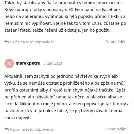
Takže by stačilo, aby Rajče pracovalo s těmito informacemi.
Když nahraju fotky s popsaným EXIFem např. na Facebook,
nebo na Zoneramu, vytáhnou si tyto popisky přímo z EXIFu a
nemusím nic vyplňovat. Stejně tak to v tom EXIFu zůstane po
stažení fotek. Takže řešení už existuje, jen ho použít.
Odpovědět
Rajče
na toto odpověděli.
marekpetru
M
5. zář 2020
Aktuálně jsem zachytil od jednoho návštěvníka svých alb
výtku, že se nemůže dostat z prohlíženého alba zpět na můj
profil s ostatními alby. Prostě tam chybí nějaké tlačítko "Zpět
na přehled alb uživatele" nebo tak něco. V hlavičce alba se
sice dá kliknout na moje jméno, ale ten popisek je tak titěrný a
navíc zaniká v té profilové fotce, že jej běžný uživatel nemá
šanci objevit.
Odpovědět
Rajče
na toto odpověděli.