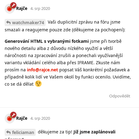
Rajče
4. srp 2020
Vaši duplicitní zprávu na fóru jsme
watchmaker74
smazali a reagujeme pouze zde (děkujeme za pochopení):
Generování HTML s vybranými fotkami
jsme při tvorbě
nového detailu alba z důvodu nízkého využití a větší
náročnosti na zpracování zrušili a ponechali využívanější
variantu vkládání celého alba přes IFRAME. Zkuste nám
prosím na
info@rajce.net
popsat Váš konkrétní požadavek a
případně kolik lidí ve Vašem okolí by funkci ocenilo. Uvidíme,
co se dá dělat
Odpovědět
Rajče
4. srp 2020
děkujeme za tip!
Již jsme zaplánovali
feliciaman