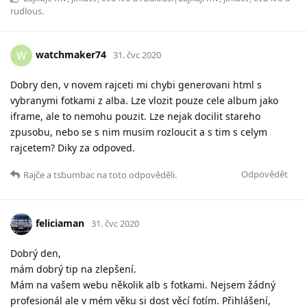
rudlous
.
watchmaker74
W
31. čvc 2020
Dobry den, v novem rajceti mi chybi generovani html s
vybranymi fotkami z alba. Lze vlozit pouze cele album jako
iframe, ale to nemohu pouzit. Lze nejak docilit stareho
zpusobu, nebo se s nim musim rozloucit a s tim s celym
rajcetem? Diky za odpoved.
Odpovědět
Rajče
a
tsbumbac
na toto odpověděli.
feliciaman
31. čvc 2020
Dobrý den,
mám dobrý tip na zlepšení.
Mám na vašem webu několik alb s fotkami. Nejsem žádný
profesionál ale v mém věku si dost věcí fotím. Přihlášení,