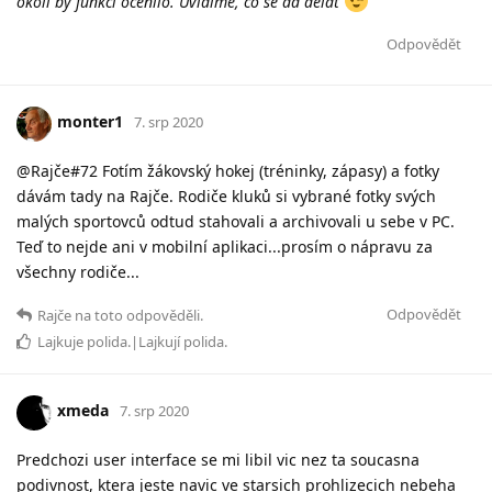
okolí by funkci ocenilo. Uvidíme, co se dá dělat
Odpovědět
monter1
7. srp 2020
@Rajče#72 Fotím žákovský hokej (tréninky, zápasy) a fotky
dávám tady na Rajče. Rodiče kluků si vybrané fotky svých
malých sportovců odtud stahovali a archivovali u sebe v PC.
Teď to nejde ani v mobilní aplikaci...prosím o nápravu za
všechny rodiče...
Odpovědět
Rajče
na toto odpověděli.
Lajkuje
polida
.|Lajkují
polida
.
xmeda
7. srp 2020
Predchozi user interface se mi libil vic nez ta soucasna
podivnost, ktera jeste navic ve starsich prohlizecich nebeha