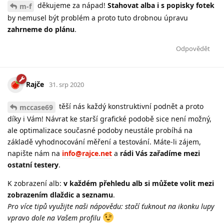
děkujeme za nápad!
Stahovat alba i s popisky fotek
m-f
by nemusel být problém a proto tuto drobnou úpravu
zahrneme do plánu
.
Odpovědět
Rajče
31. srp 2020
těší nás každý konstruktivní podnět a proto
mccase69
díky i Vám! Návrat ke starší grafické podobě sice není možný,
ale optimalizace současné podoby neustále probíhá na
základě vyhodnocování měření a testování. Máte-li zájem,
napište nám na
info@rajce.net
a
rádi Vás zařadíme mezi
ostatní testery
.
K zobrazení alb:
v každém přehledu alb si můžete volit mezi
zobrazením dlaždic a seznamu
.
Pro více tipů využijte naši nápovědu: stačí ťuknout na ikonku lupy
vpravo dole na Vašem profilu