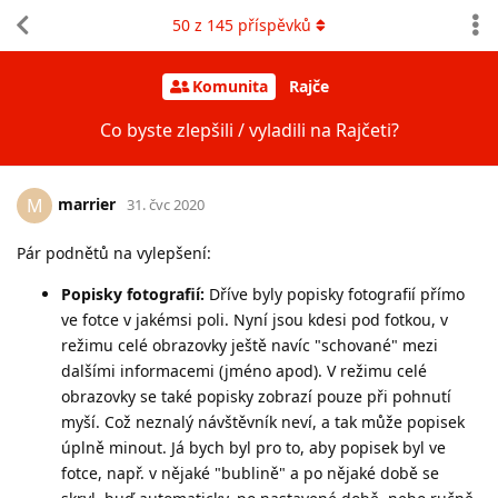
50
z
145
příspěvků
Komunita
Rajče
Co byste zlepšili / vyladili na Rajčeti?
marrier
M
31. čvc 2020
Pár podnětů na vylepšení:
Popisky fotografií:
Dříve byly popisky fotografií přímo
ve fotce v jakémsi poli. Nyní jsou kdesi pod fotkou, v
režimu celé obrazovky ještě navíc "schované" mezi
dalšími informacemi (jméno apod). V režimu celé
obrazovky se také popisky zobrazí pouze při pohnutí
myší. Což neznalý návštěvník neví, a tak může popisek
úplně minout. Já bych byl pro to, aby popisek byl ve
fotce, např. v nějaké "bublině" a po nějaké době se