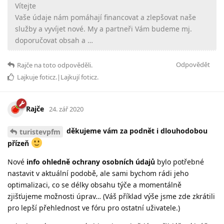
Vítejte
Vaše údaje nám pomáhají financovat a zlepšovat naše
služby a vyvíjet nové. My a partneři Vám budeme mj.
doporučovat obsah a …
Odpovědět
Rajče
na toto odpověděli.
Lajkuje
foticz
.|Lajkují
foticz
.
Rajče
24. zář 2020
děkujeme vám za podnět i dlouhodobou
turistevpfm
přízeň
Nové
info ohledně ochrany osobních údajů
bylo potřebné
nastavit v aktuální podobě, ale sami bychom rádi jeho
optimalizaci, co se délky obsahu týče a momentálně
zjišťujeme možnosti úprav… (Váš příklad výše jsme zde zkrátili
pro lepší přehlednost ve fóru pro ostatní uživatele.)