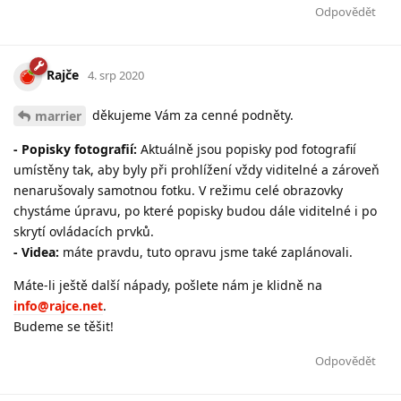
Odpovědět
Rajče
4. srp 2020
děkujeme Vám za cenné podněty.
marrier
- Popisky fotografií:
Aktuálně jsou popisky pod fotografií
umístěny tak, aby byly při prohlížení vždy viditelné a zároveň
nenarušovaly samotnou fotku. V režimu celé obrazovky
chystáme úpravu, po které popisky budou dále viditelné i po
skrytí ovládacích prvků.
- Videa:
máte pravdu, tuto opravu jsme také zaplánovali.
Máte-li ještě další nápady, pošlete nám je klidně na
info@rajce.net
.
Budeme se těšit!
Odpovědět