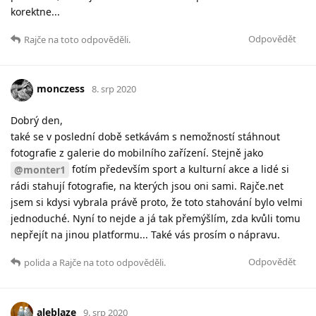
korektne...
Odpovědět
Rajče
na toto odpověděli.
monczess
8. srp 2020
Dobrý den,
také se v poslední době setkávám s nemožností stáhnout
fotografie z galerie do mobilního zařízení. Stejně jako
fotím především sport a kulturní akce a lidé si
@monter1
rádi stahují fotografie, na kterých jsou oni sami. Rajče.net
jsem si kdysi vybrala právě proto, že toto stahování bylo velmi
jednoduché. Nyní to nejde a já tak přemýšlím, zda kvůli tomu
nepřejít na jinou platformu... Také vás prosím o nápravu.
Odpovědět
polida
a
Rajče
na toto odpověděli.
aleblaze
9. srp 2020