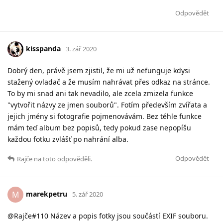
Odpovědět
kisspanda
3. zář 2020
Dobrý den, právě jsem zjistil, že mi už nefunguje kdysi
stažený ovladač a že musím nahrávat přes odkaz na stránce.
To by mi snad ani tak nevadilo, ale zcela zmizela funkce
"vytvořit názvy ze jmen souborů". Fotím především zvířata a
jejich jmény si fotografie pojmenovávám. Bez téhle funkce
mám teď album bez popisů, tedy pokud zase nepopíšu
každou fotku zvlášť po nahrání alba.
Odpovědět
Rajče
na toto odpověděli.
marekpetru
M
5. zář 2020
@Rajče#110 Název a popis fotky jsou součástí EXIF souboru.