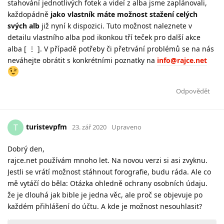
stahování jednotlivých fotek a videí z alba jsme zaplánovali,
každopádně
jako vlastník máte možnost stažení celých
svých alb
již nyní k dispozici. Tuto možnost naleznete v
detailu vlastního alba pod ikonkou tří teček pro další akce
alba [ ⋮ ]. V případě potřeby či přetrvání problémů se na nás
neváhejte obrátit s konkrétními poznatky na
info@rajce.net
Odpovědět
turistevpfm
T
23. zář 2020
Upraveno
Dobrý den,
rajce.net používám mnoho let. Na novou verzi si asi zvyknu.
Jestli se vrátí možnost stáhnout forografie, budu ráda. Ale co
mě vytáčí do běla: Otázka ohledně ochrany osobních údaju.
že je dlouhá jak bible je jedna věc, ale proč se objevuje po
každém přihlášení do účtu. A kde je možnost nesouhlasit?