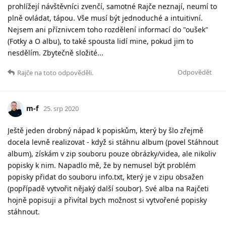
prohlížejí návštěvníci zvenčí, samotné Rajče neznají, neumí to
plně ovládat, tápou. Vše musí být jednoduché a intuitivní.
Nejsem ani příznivcem toho rozdělení informací do "oušek"
(Fotky a O albu), to také spousta lidí mine, pokud jim to
nesdělím. Zbytečně složité...
Odpovědět
Rajče
na toto odpověděli.
m-f
25. srp 2020
Ještě jeden drobný nápad k popiskům, který by šlo zřejmě
docela levně realizovat - když si stáhnu album (povel Stáhnout
album), získám v zip souboru pouze obrázky/videa, ale nikoliv
popisky k nim. Napadlo mě, že by nemusel být problém
popisky přidat do souboru info.txt, který je v zipu obsažen
(popřípadě vytvořit nějaký další soubor). Své alba na Rajčeti
hojně popisuji a přivítal bych možnost si vytvořené popisky
stáhnout.