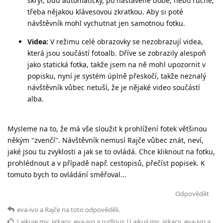
skryl, buď automaticky, po nastavené době, nebo ručně,
třeba nějakou klávesovou zkratkou. Aby si poté
návštěvník mohl vychutnat jen samotnou fotku.
Videa:
V režimu celé obrazovky se nezobrazují videa,
která jsou součástí fotoalb. Dříve se zobrazily alespoň
jako statická fotka, takže jsem na ně mohl upozornit v
popisku, nyní je systém úplně přeskočí, takže neznalý
návštěvník vůbec netuší, že je nějaké video součástí
alba.
Mysleme na to, že má vše sloužit k prohlížení fotek většinou
někým "zvenčí". Návštěvník nemusí Rajče vůbec znát, neví,
jaké jsou tu zvyklosti a jak se to ovládá. Chce kliknout na fotku,
prohlédnout a v případě např. cestopisů, přečíst popisek. K
tomuto bych to ovládání směřoval...
Odpovědět
eva-ivo
a
Rajče
na toto odpověděli.
Lajkuje
mv
,
jirkacv
,
eva-ivo
a
rudlous
.|Lajkují
mv
,
jirkacv
,
eva-ivo
a