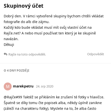
Skupinový účet
Dobrý den. V rámci vytvořené skupiny bychom chtěli vkládat
fotografie do alb dle zájmu.
Každý kdo bude vkládat musí mít svůj vlastní účet na
Rajče.net? A nebo musí používat ten který je ke skupině
navázán.
Děkuji
Odpovědět
Rajče
na toto odpověděli.
O
4 DNY
POZDĚJI
marekpetru
M
24. srp 2020
@Rajče#99 Taktéž se přikláním ke zrušení té fotky v hlavičce.
Špatně se díky tomu čte popisek alba, někdy úplně zanikne
(záleží na charakteru fotky). Myslete na to, že alba často