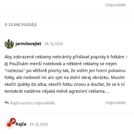
Odpovědět
O
23 DNÍ
POZDĚJI
jarmilavejlet
28. říj 2020
Aby zobrazené reklamy nebránily přidávat popisky k fotkám :-
((( Používám menší notebook a některé reklamy se nejen
"rozlezou" po většině plochy tak, že vidím jen horní polovinu
fotky, ale nedovolí mi ani sjet na dolní okraj obrázku. Musím
skočit zpátky do alba, otevřít fotku znovu a doufat, že se k ní
tentokrát natáhne nějaká méně agresívní reklama....
Odpovědět
Rajče
na toto odpověděli.
Rajče
29. říj 2020