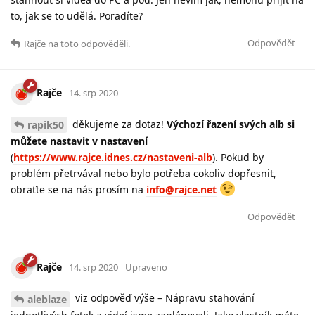
to, jak se to udělá. Poradíte?
Odpovědět
Rajče
na toto odpověděli.
Rajče
14. srp 2020
děkujeme za dotaz!
Výchozí řazení svých alb si
rapik50
můžete nastavit v nastavení
(
https://www.rajce.idnes.cz/nastaveni-alb
). Pokud by
problém přetrvával nebo bylo potřeba cokoliv dopřesnit,
obraťte se na nás prosím na
info@rajce.net
Odpovědět
Rajče
14. srp 2020
Upraveno
viz odpověď výše – Nápravu stahování
aleblaze