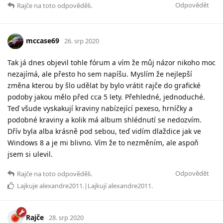
Odpovědět
Rajče
na toto odpověděli.
mccase69
26. srp 2020
Tak já dnes objevil tohle fórum a vím že můj názor nikoho moc
nezajímá, ale přesto ho sem napíšu. Myslím že nejlepší
změna kterou by šlo udělat by bylo vrátit rajče do grafické
podoby jakou mělo před cca 5 lety. Přehledné, jednoduché.
Teď všude vyskakují kraviny nabízející pexeso, hrníčky a
podobné kraviny a kolik má album shlédnutí se nedozvím.
Dřív byla alba krásně pod sebou, teď vidím dlaždice jak ve
Windows 8 a je mi blivno. Vím že to nezměním, ale aspoň
jsem si ulevil.
Odpovědět
Rajče
na toto odpověděli.
Lajkuje
alexandre2011
.|Lajkují
alexandre2011
.
Rajče
28. srp 2020