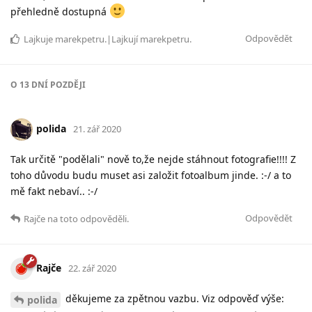
přehledně dostupná
Odpovědět
Lajkuje
marekpetru
.|Lajkují
marekpetru
.
O
13 DNÍ
POZDĚJI
polida
21. zář 2020
Tak určitě "podělali" nově to,že nejde stáhnout fotografie!!!! Z
toho důvodu budu muset asi založit fotoalbum jinde. :-/ a to
mě fakt nebaví.. :-/
Odpovědět
Rajče
na toto odpověděli.
Rajče
22. zář 2020
děkujeme za zpětnou vazbu. Viz odpověď výše:
polida