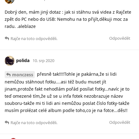
Dobrý den, mám jiný dotaz : jak si stáhnu svá videa z Rajčete
zpět do PC nebo do USB: Nemohu na to přijít,děkuji moc za
radu. .aleblaze
Odpovědět
Rajče
na toto odpověděli.
polida
10. srp 2020
přesně tak!!!!Tohle je pakárna,že si lidi
monczess
nemůžou stáhnout fotku....asi též budu muset jít
jinam,protože fakt nehodlám pořád posílat fotky...navíc je to
teď omezené tím,že už se u infa fotek nezobrazuje název
souboru-takže mi ti lidi ani nemůžou poslat číslo fotky-takže
musím prolézat celé album podle toho,co je na fotce...děs!!
Odpovědět
Rajče
na toto odpověděli.