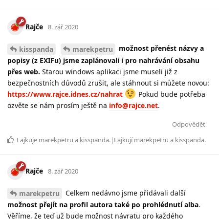
Rajče
8. zář 2020
možnost přenést názvy a
kisspanda
marekpetru
popisy (z EXIFu) jsme zaplánovali i pro nahrávání obsahu
přes web.
Starou windows aplikaci jsme museli již z
bezpečnostních důvodů zrušit, ale stáhnout si můžete novou:
https://www.rajce.idnes.cz/nahrat
Pokud bude potřeba
ozvěte se nám prosím ještě na
info@rajce.net
.
Odpovědět
Lajkuje
marekpetru
a
kisspanda
.|Lajkují
marekpetru
a
kisspanda
.
Rajče
8. zář 2020
Celkem nedávno jsme přidávali další
marekpetru
možnost přejít na profil autora také po prohlédnutí alba
.
Věříme, že teď už bude možnost návratu pro každého