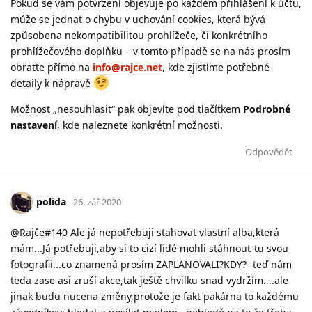
Pokud se vám potvrzení objevuje po každém přihlášení k účtu,
může se jednat o chybu v uchování cookies, která bývá
způsobena nekompatibilitou prohlížeče, či konkrétního
prohlížečového doplňku – v tomto případě se na nás prosím
obraťte přímo na
info@rajce.net
, kde zjistíme potřebné
detaily k nápravě
Možnost „nesouhlasit“ pak objevíte pod tlačítkem
Podrobné
nastavení
, kde naleznete konkrétní možnosti.
Odpovědět
polida
26. zář 2020
@Rajče#140 Ale já nepotřebuji stahovat vlastní alba,která
mám...Já potřebuji,aby si to cizí lidé mohli stáhnout-tu svou
fotografii...co znamená prosím ZAPLANOVALI?KDY? -teď nám
teda zase asi zruší akce,tak ještě chvilku snad vydržím....ale
jinak budu nucena změny,protože je fakt pakárna to každému