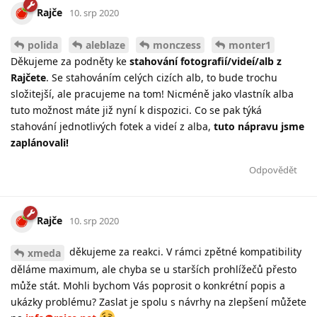
Rajče
10. srp 2020
polida
aleblaze
monczess
monter1
Děkujeme za podněty ke
stahování fotografií/videí/alb z
Rajčete
. Se stahováním celých cizích alb, to bude trochu
složitejší, ale pracujeme na tom! Nicméně jako vlastník alba
tuto možnost máte již nyní k dispozici. Co se pak týká
stahování jednotlivých fotek a videí z alba,
tuto nápravu jsme
zaplánovali!
Odpovědět
Rajče
10. srp 2020
děkujeme za reakci. V rámci zpětné kompatibility
xmeda
děláme maximum, ale chyba se u starších prohlížečů přesto
může stát. Mohli bychom Vás poprosit o konkrétní popis a
ukázky problému? Zaslat je spolu s návrhy na zlepšení můžete