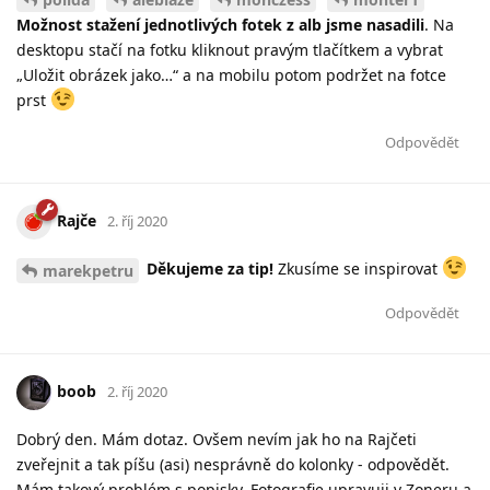
Možnost stažení jednotlivých fotek z alb jsme nasadili
. Na
desktopu stačí na fotku kliknout pravým tlačítkem a vybrat
„Uložit obrázek jako…“ a na mobilu potom podržet na fotce
prst
Odpovědět
Rajče
2. říj 2020
Děkujeme za tip!
Zkusíme se inspirovat
marekpetru
Odpovědět
boob
2. říj 2020
Dobrý den. Mám dotaz. Ovšem nevím jak ho na Rajčeti
zveřejnit a tak píšu (asi) nesprávně do kolonky - odpovědět.
Mám takový problém s popisky. Fotografie upravuji v Zoneru a