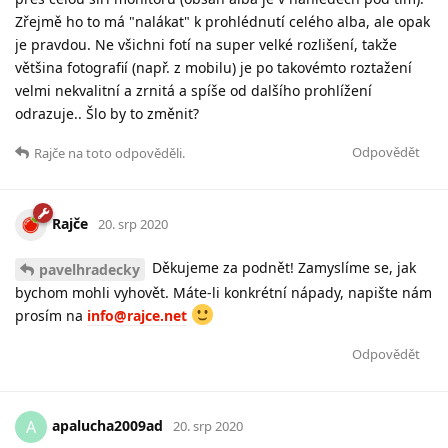
Zřejmě ho to má "nalákat" k prohlédnutí celého alba, ale opak
je pravdou. Ne všichni fotí na super velké rozlišení, takže
většina fotografií (např. z mobilu) je po takovémto roztažení
velmi nekvalitní a zrnitá a spíše od dalšího prohlížení
odrazuje.. Šlo by to změnit?
Odpovědět
Rajče
na toto odpověděli.
Rajče
20. srp 2020
Děkujeme za podnět! Zamyslíme se, jak
pavelhradecky
bychom mohli vyhovět. Máte-li konkrétní nápady, napište nám
prosím na
info@rajce.net
Odpovědět
apalucha2009ad
A
20. srp 2020