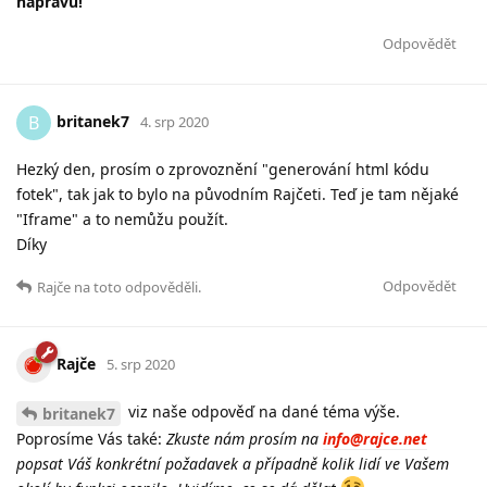
nápravu!
Odpovědět
britanek7
B
4. srp 2020
Hezký den, prosím o zprovoznění "generování html kódu
fotek", tak jak to bylo na původním Rajčeti. Teď je tam nějaké
"Iframe" a to nemůžu použít.
Díky
Odpovědět
Rajče
na toto odpověděli.
Rajče
5. srp 2020
viz naše odpověď na dané téma výše.
britanek7
Poprosíme Vás také:
Zkuste nám prosím na
info@rajce.net
popsat Váš konkrétní požadavek a případně kolik lidí ve Vašem