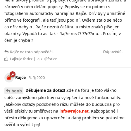
zároveň v něm dělám popisky. Popisky se mi potom i s
fotografiemi automaticky nahrají na Rajče. Dřív byly umístěné
přímo ve fotografii, ale teď jsou pod ní. Ovšem stalo se něco
co dřív nebylo . Rajče nezná češtinu a místo znaků píše jen
otazníky. Vypadá to asi tak - Raj?e nez?? ??e??inu... Prosím, v
čem je chyba ?
Odpovědět
Rajče
na toto odpověděli.
Lajkuje
foticz
.|Lajkují
foticz
.
Rajče
5. říj 2020
Děkujeme za dotaz!
Zde na fóru je toto vlákno
boob
spíše zamýšleno jako tipy na vylepšení a nové funkcionality.
Jakékoliv dotazy podobného rázu můžete do budoucna pro
větší efektivitu směřovat na
info@rajce.net
. Každopádně i
přesto děkujeme za upozornění a daný problém se pokusíme
ověřit a vyřešit jej!