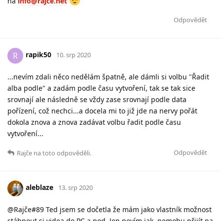
na
info@rajce.net
Odpovědět
rapik50
R
10. srp 2020
...nevím zdali něco nedělám špatně, ale dámli si volbu "Řadit
alba podle" a zadám podle času vytvoření, tak se tak sice
srovnají ale následně se vždy zase srovnají podle data
pořízení, což nechci...a docela mi to již jde na nervy pořát
dokola znova a znova zadávat volbu řadit podle času
vytvoření...
Odpovědět
Rajče
na toto odpověděli.
aleblaze
13. srp 2020
@Rajče#89 Ted jsem se dočetla že mám jako vlastník možnost
stáhnout si videa do PC a pod. Jen nevím jak, nemohu přijít na