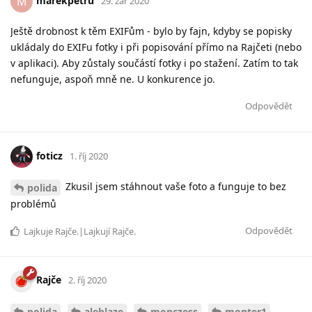
marekpetru
M
29. zář 2020
Ještě drobnost k těm EXIFům - bylo by fajn, kdyby se popisky
ukládaly do EXIFu fotky i při popisování přímo na Rajčeti (nebo
v aplikaci). Aby zůstaly součástí fotky i po stažení. Zatím to tak
nefunguje, aspoň mně ne. U konkurence jo.
Odpovědět
foticz
1. říj 2020
Zkusil jsem stáhnout vaše foto a funguje to bez
polida
problémů
Odpovědět
Lajkuje
Rajče
.|Lajkují
Rajče
.
Rajče
2. říj 2020
polida
aleblaze
monczess
monter1