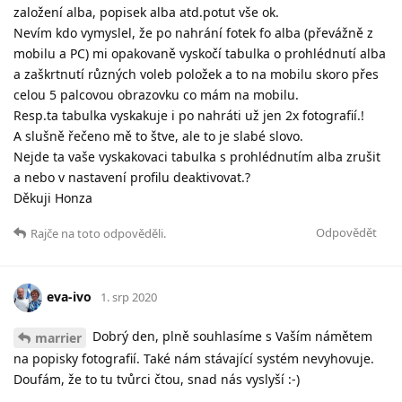
založení alba, popisek alba atd.potut vše ok.
Nevím kdo vymyslel, že po nahrání fotek fo alba (převážně z
mobilu a PC) mi opakovaně vyskočí tabulka o prohlédnutí alba
a zaškrtnutí různých voleb položek a to na mobilu skoro přes
celou 5 palcovou obrazovku co mám na mobilu.
Resp.ta tabulka vyskakuje i po nahráti už jen 2x fotografií.!
A slušně řečeno mě to štve, ale to je slabé slovo.
Nejde ta vaše vyskakovaci tabulka s prohlédnutím alba zrušit
a nebo v nastavení profilu deaktivovat.?
Děkuji Honza
Odpovědět
Rajče
na toto odpověděli.
eva-ivo
1. srp 2020
Dobrý den, plně souhlasíme s Vaším námětem
marrier
na popisky fotografií. Také nám stávající systém nevyhovuje.
Doufám, že to tu tvůrci čtou, snad nás vyslyší :-)