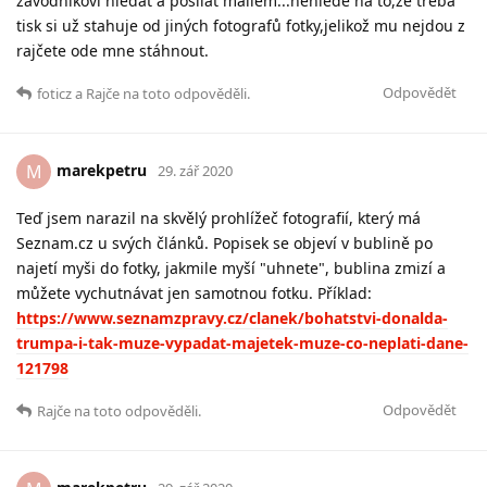
závodníkovi hledat a posílat mailem...nehledě na to,že třeba
tisk si už stahuje od jiných fotografů fotky,jelikož mu nejdou z
rajčete ode mne stáhnout.
Odpovědět
foticz
a
Rajče
na toto odpověděli.
marekpetru
M
29. zář 2020
Teď jsem narazil na skvělý prohlížeč fotografií, který má
Seznam.cz u svých článků. Popisek se objeví v bublině po
najetí myši do fotky, jakmile myší "uhnete", bublina zmizí a
můžete vychutnávat jen samotnou fotku. Příklad:
https://www.seznamzpravy.cz/clanek/bohatstvi-donalda-
trumpa-i-tak-muze-vypadat-majetek-muze-co-neplati-dane-
121798
Odpovědět
Rajče
na toto odpověděli.