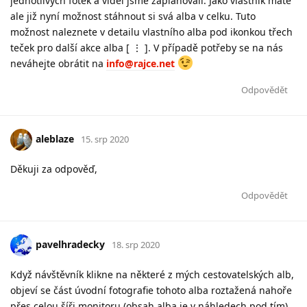
jednotlivých fotek a videí jsme zaplánovali. Jako vlastník máte
ale již nyní možnost stáhnout si svá alba v celku. Tuto
možnost naleznete v detailu vlastního alba pod ikonkou třech
teček pro další akce alba [ ⋮ ]. V případě potřeby se na nás
neváhejte obrátit na
info@rajce.net
Odpovědět
aleblaze
15. srp 2020
Děkuji za odpověď,
Odpovědět
pavelhradecky
18. srp 2020
Když návštěvník klikne na některé z mých cestovatelských alb,
objeví se část úvodní fotografie tohoto alba roztažená nahoře
přes celou šíři monitoru (obsah alba je v náhledech pod tím).