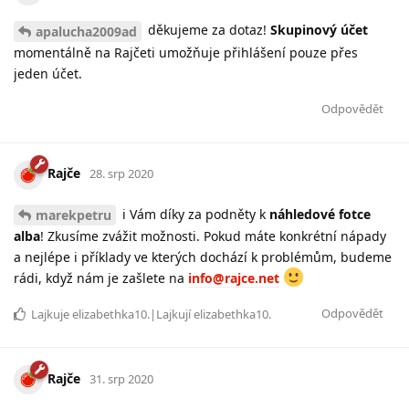
děkujeme za dotaz!
Skupinový účet
apalucha2009ad
momentálně na Rajčeti umožňuje přihlášení pouze přes
jeden účet.
Odpovědět
Rajče
28. srp 2020
i Vám díky za podněty k
náhledové fotce
marekpetru
alba
! Zkusíme zvážit možnosti. Pokud máte konkrétní nápady
a nejlépe i příklady ve kterých dochází k problémům, budeme
rádi, když nám je zašlete na
info@rajce.net
Odpovědět
Lajkuje
elizabethka10
.|Lajkují
elizabethka10
.
Rajče
31. srp 2020